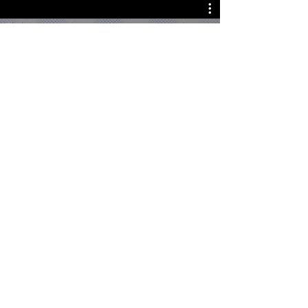
Dr. Leonardo Flores Lagunes -
Instituto Nacional de Medicina
Genómica, México
© 2026 by Lacort Medical. All rights
reserved
Terms of Use
Privacy policy